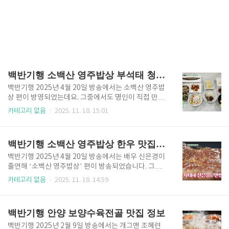
백반기행 소백산 영주밥상 부석태 청국장 맛집 정보
백반기행 2025년 4월 20일 방송에서는 소백산 영주밥
상 편이 방영되었는데요. 그중에서도 명인이 직접 만든
부석태 청국장과 약선 백숙을 맛볼 수 있는 식당이 특히
카테고리 없음
2025. 11. 18. 15:01
눈길을 끌었습니다. 깊고 구수한 향이 살아 있는 청국장
과 정성스럽게 끓여낸 백숙이 조화를 이루며 인상적인
한 끼를 보여주었어요. 이번 글에서는 백반기행 소백산
백반기행 소백산 영주밥상 한우 맛집 정보
영주밥상에 소개된 부석태 청국장 맛집의 위치와 자세
한 정보를 알려드리겠습니다. 백반기행 소백산 영주밥
백반기행 2025년 4월 20일 방송에서는 배우 신은경이
상 부석태 청국장 맛집 메뉴 🔻메뉴 자세히 보기🔻 백반
출연해 ‘소백산 영주밥상’ 편이 방송되었습니다. 그중
기행 소백산 영주밥상 부석태 청국장 맛집의 대표 메뉴
에서도 영주 대박시장 안에 자리한 한우 갈빗살 식당이
카테고리 없음
2025. 11. 18. 14:59
는 부석태 청국장 정식입니다. 이 청국장은 영주의 토종
소개되었는데요. 이곳은 영주 시민들에게 오랫동안 사
콩 부석태로 만들어지며, 깊고 구수한 맛과 특유의 풍미
랑받아온 로컬 식당으로, 신선한 한우와 정성스러운 밥
가 입맛을 사로잡아요. 2인 이상 주문 가능한 청국장 정
상이 인상적이었습니다. 이번 글에서는 백반기행 소백
백반기행 안양 보양수육전골 맛집 정보
식은 부석태..
산 영주밥상에 등장한 한우 맛집의 정보와 위치를 자세
히 알려드리겠습니다. 백반기행 소백산 영주밥상 한우
백반기행 2025년 2월 9일 방송에서는 개그맨 조혜련