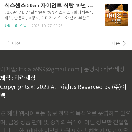
수 있는 신개념 공간”으로 소개되며 화제를 모았는데
심 맛집이 소개되었습니다. 점심시간이면 항상 대기 줄
식스센스 50cm 자이언트 식빵 40년 전통 부산 레전드 오브 빵집
요. 이번 글에서는 식스센스 ..
이 길 정도로 인기 있는 이곳은 진한 국물 맛이 일품인
김치찌개 전문점입니다. 오랜 시간 푹 끓인 김치와 부드
2025년 2월 27일 방송된 tvN 식스센스 3화에서는 유
러운 돼지고기가 어우러져 깊고 구수한 맛을 내며, 자극
재석, 송은이, 고경표, 미미가 게스트와 함께 부산으로
적이지 않으면서도 밥 한 공기를 금세 비우게 만드는 매
떠나 특별한 맛집 탐방을 즐겼습니다. 이번 회차에서는
카테고리 없음
2025. 10. 27. 09:26
력이 있습니다. 방송에서도 “한입 먹는 순간 입맛이 확
다양한 음식 중에서도 특히 눈길을 사로잡은 곳이 있었
살아나는 김치찌개의 정석”이라는 평가를 받으며 눈길
는데요. 바로 36년 전통을 자랑하며 부산 3대 빵집으로
을 끌었는데요. 이번 글에서는 식스센스 시티투어에 등
손꼽히는 자이언트 식빵 맛집이었습니다. 이곳은 무려
이전
다음
장한 신사동 김치찌개 ..
50cm에 달하는 초대형 식빵으로 유명하며, 오랜 세월
동안 부산 토박이들에게 꾸준히 사랑받아온 베이커리
입니다. 달인은 매일 새벽 직접 반죽을 치대고 발효시켜
겉은 바삭하고 속은 촉촉한 식빵을 완성하며, 인공 첨가
이메일: ttslala999@gmail.com | 운영자 : 라라세상
물을 쓰지 않아 담백하면서도 깊은 풍미가 살아 있습니
다. 방송에서도 ‘하나의 식빵이 아니라 작품에 가깝
제작 : 라라세상
다’는 평가를 받으며 출연진 모두가 놀라움을 감추지 못
했는데요. 이번..
Copyrights © 2022 All Rights Reserved by (주)아
백.
※ 해당 웹사이트는 정보 전달을 목적으로 운영하고 있으
며, 금융 상품 판매 및 중개의 목적이 아닌 정보만 전달합
니다. 또한, 어떠한 지적재산권 또한 침해하지 않고 있음