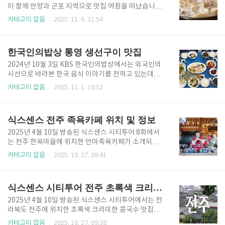
맛집 메뉴 🔻메뉴 자세히 보기🔻백반기행 소백산 영주
이 함께 안양과 군포 지역으로 맛집 여정을 떠났습니다.
밥상 한우 맛집의 대표 메뉴는 한우 갈비살입니다. 영주
그중에서도 안양중앙시장에서 오랜 기간 사랑받아온
카테고리 없음
2025. 11. 6. 21:54
대박시장 한가운데 위치하며 영주 한우 숯불구이 전문
보양수육전골 맛집이 특히 눈길을 끌었는데요. 깊고 진
점으로 한우의 퀄리티가 뛰어납니다. 갈비살은 100g당
한 국물과 다양한 소 부위가 듬뿍 들어간 전골이 인상적
10,000원으로, 500g 기준 50,000원에 넉넉한 양을 자
이었습니다. 이번 글에서는 백반기행에 소개된 안양 보
한국인의밥상 통영 생선구이 맛집
랑하며, 80..
양수육전골 맛집의 위치와 자세한 정보를 알려드리겠
습니다. 경기도 안양 중앙시장에 위치한 백반기행 안양
2024년 10월 3일 KBS 한국인의밥상에서는 외국인의
보양수육전골 맛집은 조혜련 씨도 추천한 안양의 오랜
시선으로 바라본 한국 음식 이야기를 전하고 있는데요.
맛집인데요. 보양수육전골로 유명하며, 육개장칼국수,
그중 통영에 위치한 반건조 생선구이 맛집이 눈길을 끌
카테고리 없음
2025. 11. 1. 18:52
소꼬리수육 등 다양한 메뉴로 손님들의 입맛을 사로잡
었습니다. 신선한 생선을 반건조해 구워내 깊은 풍미를
고 있습니다. 이번 포스팅에서는 이 맛집의 주요 메뉴,
느낄 수 있는 곳으로, 통영을 찾는 분들에게 늘 사랑받
맛의 특징과 비법, 내부 시설, 주요 고객층에 대해 자세
는 명소라고 합니다. 이번 글에서는 한국인의밥상에 소
식스센스 전주 족욕카페 위치 및 정보
히 알아보겠습니다. 백반기행 ..
개된 통영 생선구이 맛집의 위치와 정보를 안내해드리
겠습니다. 한류 열풍이 더해지면서 한식을 사랑하는 외
2025년 4월 10일 방송된 식스센스 시티투어 8화에서
국인이 괄목한 만큼 늘었는데요. 어떤 외국인들은 우리
는 전주 한옥마을에 위치한 안마족욕카페가 소개되었
나라의 장문화에 빠지고 어떤 이들은 김치에 빠져서 호
습니다. 이곳은 특별한 안마와 족욕 서비스를 통해 이미
카테고리 없음
2025. 10. 27. 09:41
기심 가득한 눈으로 색다른 맛을 탐구하기도 하죠. 이들
많은 사람들에게 알려진 힐링 명소인데요. 한옥마을을
과 함께 한국에서 만난 밥상을 나누며 우리 민중의 고유
둘러본 뒤 편하게 휴식을 취할 수 있는 공간으로, 따뜻
한 전과 문화를 찾는 방송이었습니다. 🔻위치 자세히 보
한 족욕과 함께 아로마 향이 가득한 분위기가 매력적입
식스센스 시티투어 전주 초록색 크리미 콩국수 맛집
기🔻▪️상호명 : 성..
니다. 이번 글에서는 식스센스 시티투어에 등장한 전주
족욕카페의 위치와 정보를 자세히 안내해드리겠습니
2025년 4월 10일 방송된 식스센스 시티투어에서는 전
다. 식스센스 전주 족욕카페 가격 식스센스 전주 족욕카
라북도 전주에 위치한 초록색 크리미한 콩국수 맛집이
페, 여행 중 힐링을 선사하는 공간 전주 한옥마을은 다
등장했습니다. 이곳은 일반적인 흰 콩물 대신 녹색빛이
카테고리 없음
2025. 10. 27. 09:38