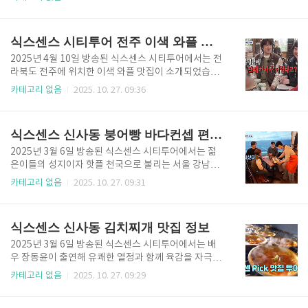
양한 전통 먹거리와 볼거리로 여행객들의 사랑을 받고
도는 콩국물을 사용해 시각적으로도 독특함을 자랑하
있지만, 오랜 도보 여행에 지친 몸을 달래줄 특별한 공
며, 매일 신선하게 갈아 만든 콩물을 면 위에 넉넉히 부
간이 있다는 사실을 알고 계셨나요? 바로 식스센스 시
어내고 아삭한 오이 고명과 깨소금이 올라가 식감까지
식스센스 시티투어 전주 이색 와플 맛집 정보
티투어에도 출연한 전주 족욕..
살려줍니다. 한편 면은 메밀이나 쫄면 형태로 쫀득하게
익혀져 콩물과 잘 어우러지고, “먹는 순간 여름이 끝나
2025년 4월 10일 방송된 식스센스 시티투어에서는 전
기 전에 꼭 맛봐야 할 별미”라는 평가를 받기도 했습니
라북도 전주에 위치한 이색 와플 맛집이 소개되었습니
다. 이번 글에서는 식스센스 시티투어에 소개된 전주 초
다. 이곳은 전통적인 와플에 창의적인 아이디어를 더해
카테고리 없음
2025. 10. 27. 09:36
록색 크리미 콩국수 맛집의 이름과 위치, 그리고 주요
독특한 비주얼과 색다른 맛을 자랑하는 곳으로, 바삭한
특징까지 상세히 안내해드리겠습니다. 칼국수 누적 판
식감과 달콤한 토핑의 조화가 매력적입니다. 전주 한옥
매량 3천만 돌파! 전주 대표 칼국숫집에 비주얼 천재 콩
마을 인근의 감성적인 분위기 속에서 즐기는 디저트로
식스센스 신사동 붕어빵 바다컨셉 편십샵 정보
국수 HOT 데뷔!..
인기를 끌었으며, 방송에서도 “전주의 새로운 디저트
명소”로 주목받았습니다. 이번 글에서는 식스센스 시티
2025년 3월 6일 방송된 식스센스 시티투어에서는 젊
투어에 등장한 전주 이색 와플 맛집의 정보와 위치를 자
은이들의 성지이자 핫플 천국으로 불리는 서울 강남을
세히 전해드리겠습니다. 전주의 대표 음식들이 와플로
배경으로 한 특별한 여행이 펼쳐졌습니다. 이번 회차에
카테고리 없음
2025. 10. 27. 09:31
태어나다?! 이색 간식 비빔밥 와플로 100분 웨이팅은
서는 바다를 테마로 한 독특한 공간, 신사동의 바다 콘
기본~ 이번엔 막걸리 한 상이 와플로 탄생했다는데... 바
셉트 편집샵이 등장했는데요. 이곳은 감각적인 인테리
삭한 부추전과 새콤한 오징어 초회의 짜릿한 만남! 전주
어 속에서 다양한 브랜드의 제품을 한눈에 만나볼 수 있
식스센스 신사동 김치찌개 맛집 정보
를 한입에 담은 이..
으며, 공간 곳곳에 붕어빵과 향긋한 베이커리가 함께 어
우러져 색다른 매력을 선사합니다. 매장을 방문하면 마
2025년 3월 6일 방송된 식스센스 시티투어에서는 배
치 해변가 카페에 온 듯한 여유로운 분위기를 느낄 수
우 장동윤이 출연해 유쾌한 열정과 함께 육감을 자극하
있고, 시그니처 메뉴인 붕어빵은 겉은 바삭하고 속은 달
는 핫한 시티투어가 펼쳐졌습니다. 이번 회차의 네 번째
카테고리 없음
2025. 10. 27. 09:29
콤한 팥과 크림이 가득 들어 있어 방문객들에게 인기가
여행지는 바로 트렌드의 중심, 서울 강남이었는데요. 그
많습니다. 방송에서도 “쇼핑과 디저트를 동시에 즐길
중에서도 신사동 직장인들에게 폭넓은 사랑을 받는 점