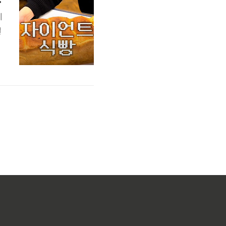
께
길
부
풍