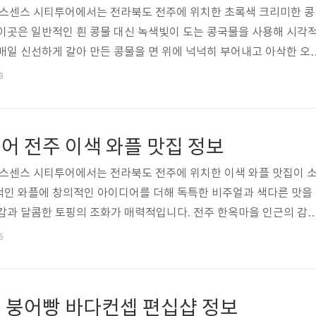
된 식스센스 시티투어에서는 전라북도 전주에 위치한 초록색 크리미한 콩
이곳은 일반적인 흰 콩물 대신 녹색빛이 도는 콩국물을 사용해 시각
매일 신선하게 갈아 만든 콩물을 면 위에 넉넉히 부어내고 아삭한 오
감까지 살려줍니다. 한편 면은 메밀이나 쫄면 형태로 쫀득하게 익혀져
8
는 순간 여름이 끝나기 전에 꼭 맛봐야 할 별미”라는 평가를 받기도 했
스 시티투어에 소개된 전주 초록색 크리미 콩국수 맛집의 이름과 위치
 안내해드리겠습니다. 칼국수 누적 판매량 3천만 돌파! 전주 대표 
어 전주 이색 와플 맛집 정보
HOT 데뷔!..
된 식스센스 시티투어에서는 전라북도 전주에 위치한 이색 와플 맛집이 
적인 와플에 창의적인 아이디어를 더해 독특한 비주얼과 색다른 맛을
감과 달콤한 토핑의 조화가 매력적입니다. 전주 한옥마을 인근의 감
디저트로 인기를 끌었으며, 방송에서도 “전주의 새로운 디저트 명
6
 글에서는 식스센스 시티투어에 등장한 전주 이색 와플 맛집의 정보
다. 전주의 대표 음식들이 와플로 태어나다?! 이색 간식 비빔밥 와
 이번엔 막걸리 한 상이 와플로 탄생했다는데... 바삭한 부추전과 새
 붕어빵 바다컨셉 편십샵 정보
! 전주를 한입에 담은 이..