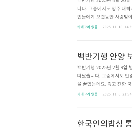
백반기행 2025년 4월 2
니다. 그중에서도 영주 대박
민들에게 오랫동안 사랑받아
다. 이번 글에서는 백반기행
카테고리 없음
2025. 11. 18. 14:5
리겠습니다. 백반기행 소백산
주밥상 한우 맛집의 대표 메
숯불구이 전문점으로 한우의 퀄
백반기행 안양 
50,000원에 넉넉한 양을 자랑
백반기행 2025년 2월 9
떠났습니다. 그중에서도 안
을 끌었는데요. 깊고 진한 
글에서는 백반기행에 소개된
카테고리 없음
2025. 11. 6. 21:54
경기도 안양 중앙시장에 위
오랜 맛집인데요. 보양수육
의 입맛을 사로잡고 있습니다.
한국인의밥상 통
설, 주요 고객층에 대해 자세