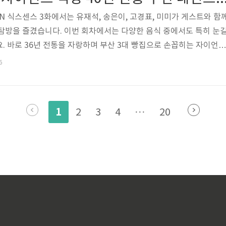
등장한 신사동 김치찌개 ..
 tvN 식스센스 3화에서는 유재석, 송은이, 고경표, 미미가 게스트와 함
탐방을 즐겼습니다. 이번 회차에서는 다양한 음식 중에서도 특히 눈
. 바로 36년 전통을 자랑하며 부산 3대 빵집으로 손꼽히는 자이언트
 무려 50cm에 달하는 초대형 식빵으로 유명하며, 오랜 세월 동안 
6
랑받아온 베이커리입니다. 달인은 매일 새벽 직접 반죽을 치대고 발효
촉한 식빵을 완성하며, 인공 첨가물을 쓰지 않아 담백하면서도 깊은 
서도 ‘하나의 식빵이 아니라 작품에 가깝다’는 평가를 받으며 출연진
1
2
3
4
···
20
는데요. 이번..