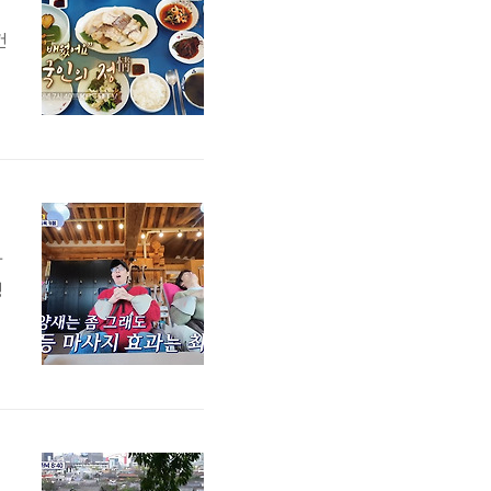
건
들
탐
가
명
들