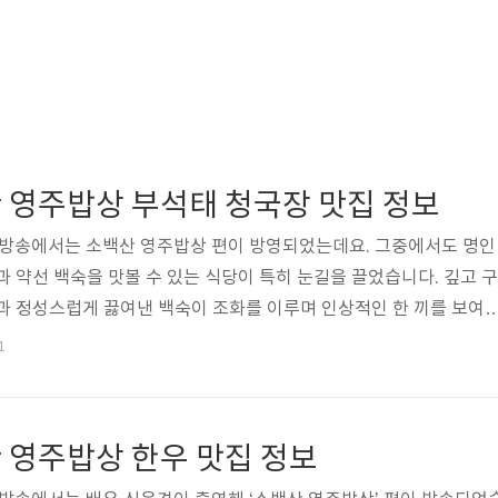
 영주밥상 부석태 청국장 맛집 정보
0일 방송에서는 소백산 영주밥상 편이 방영되었는데요. 그중에서도 명인
과 약선 백숙을 맛볼 수 있는 식당이 특히 눈길을 끌었습니다. 깊고 구
과 정성스럽게 끓여낸 백숙이 조화를 이루며 인상적인 한 끼를 보여
반기행 소백산 영주밥상에 소개된 부석태 청국장 맛집의 위치와 자세한
1
반기행 소백산 영주밥상 부석태 청국장 맛집 메뉴 🔻메뉴 자세히 보
밥상 부석태 청국장 맛집의 대표 메뉴는 부석태 청국장 정식입니다. 
석태로 만들어지며, 깊고 구수한 맛과 특유의 풍미가 입맛을 사로잡
 영주밥상 한우 맛집 정보
청국장 정식은 부석태..