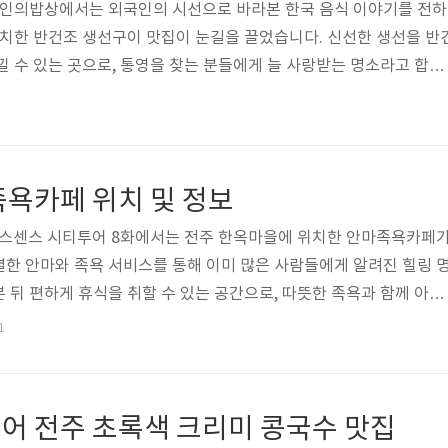
S 한국인의밥상에서는 외국인의 시선으로 바라본 한국 음식 이야기를 전하
위치한 반건조 생선구이 맛집이 눈길을 끌었습니다. 신선한 생선을 반
낄 수 있는 곳으로, 통영을 찾는 분들에게 늘 사랑받는 명소라고 합니
의밥상에 소개된 통영 생선구이 맛집의 위치와 정보를 안내해드리겠습
서 한식을 사랑하는 외국인이 괄목한 만큼 늘었는데요. 어떤 외국인
고 어떤 이들은 김치에 빠져서 호기심 가득한 눈으로 색다른 맛을 
 한국에서 만난 밥상을 나누며 우리 민중의 고유한 전과 문화를 찾는
족욕카페 위치 및 정보
 보기🔻▪️상호명 : 성..
된 식스센스 시티투어 8화에서는 전주 한옥마을에 위치한 안마족욕카페
한 안마와 족욕 서비스를 통해 이미 많은 사람들에게 알려진 힐링 
 뒤 편하게 휴식을 취할 수 있는 공간으로, 따뜻한 족욕과 함께 아로
매력적입니다. 이번 글에서는 식스센스 시티투어에 등장한 전주 족욕카
1
 안내해드리겠습니다. 식스센스 전주 족욕카페 가격 식스센스 전주 족
사하는 공간 전주 한옥마을은 다양한 전통 먹거리와 볼거리로 여행객
랜 도보 여행에 지친 몸을 달래줄 특별한 공간이 있다는 사실을 알고 계
어 전주 초록색 크리미 콩국수 맛집
투어에도 출연한 전주 족욕..