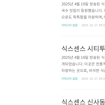
2025년 4월 10일 방송
국수 맛집이 등장했습니다. 
으로도 독특함을 자랑하며, 
고명과 깨소금이 올라가 식
카테고리 없음
2025. 10. 27. 09:3
콩물과 잘 어우러지고, “먹
니다. 이번 글에서는 식스센
그리고 주요 특징까지 상세히
식스센스 시티투
국숫집에 비주얼 천재 콩국수 
2025년 4월 10일 방송
개되었습니다. 이곳은 전통
자랑하는 곳으로, 바삭한 식
적인 분위기 속에서 즐기는 
카테고리 없음
2025. 10. 27. 09:3
소”로 주목받았습니다. 이번
위치를 자세히 전해드리겠습니
플로 100분 웨이팅은 기본~
식스센스 신사동
한 오징어 초회의 짜릿한 만남