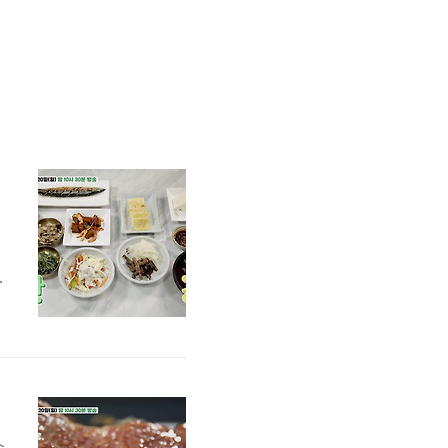
주
이
아