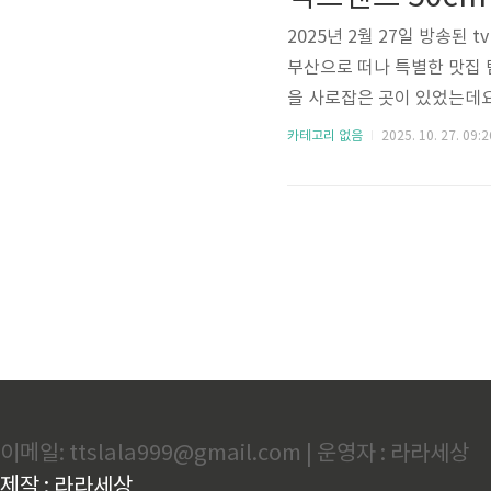
에서는 식스센스 시티투어에 
2025년 2월 27일 방송된
부산으로 떠나 특별한 맛집 
을 사로잡은 곳이 있었는데요
식빵 맛집이었습니다. 이곳은
카테고리 없음
2025. 10. 27. 09:2
산 토박이들에게 꾸준히 사
시켜 겉은 바삭하고 속은 촉
미가 살아 있습니다. 방송에
모두가 놀라움을 감추지 못했
이메일: ttslala999@gmail.com | 운영자 : 라라세상
제작 : 라라세상