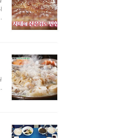
습
시
니
드
영
우
길
.
시