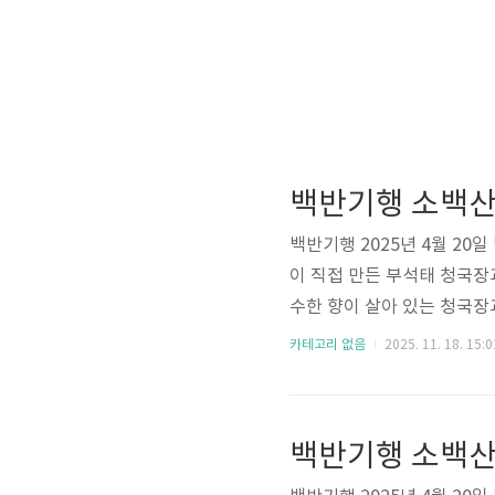
백반기행 소백산
백반기행 2025년 4월 2
이 직접 만든 부석태 청국장
수한 향이 살아 있는 청국장
었어요. 이번 글에서는 백
카테고리 없음
2025. 11. 18. 15:0
정보를 알려드리겠습니다. 백
기🔻 백반기행 소백산 영주
청국장은 영주의 토종 콩 부
백반기행 소백산
요. 2인 이상 주문 가능한 