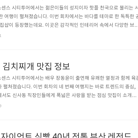
 식스센스 시티투어에서는 젊은이들의 성지이자 핫플 천국으로 불리는 
한 여행이 펼쳐졌습니다. 이번 회차에서는 바다를 테마로 한 독특한 
편집샵이 등장했는데요. 이곳은 감각적인 인테리어 속에서 다양한 브
수 있으며, 공간 곳곳에 붕어빵과 향긋한 베이커리가 함께 어우러져 
1
장을 방문하면 마치 해변가 카페에 온 듯한 여유로운 분위기를 느낄 
빵은 겉은 바삭하고 속은 달콤한 팥과 크림이 가득 들어 있어 방문객
에서도 “쇼핑과 디저트를 동시에 즐길 수 있는 신개념 공간”으로 소개
 김치찌개 맛집 정보
 글에서는 식스센스 ..
 식스센스 시티투어에서는 배우 장동윤이 출연해 유쾌한 열정과 함께 육
 펼쳐졌습니다. 이번 회차의 네 번째 여행지는 바로 트렌드의 중심,
에서도 신사동 직장인들에게 폭넓은 사랑을 받는 점심 맛집이 소개되
 대기 줄이 길 정도로 인기 있는 이곳은 진한 국물 맛이 일품인 김치
9
간 푹 끓인 김치와 부드러운 돼지고기가 어우러져 깊고 구수한 맛을 
밥 한 공기를 금세 비우게 만드는 매력이 있습니다. 방송에서도 “한입
는 김치찌개의 정석”이라는 평가를 받으며 눈길을 끌었는데요. 이번 
식스센스 50cm 자이언트 식빵 40년 전통 부산 레전