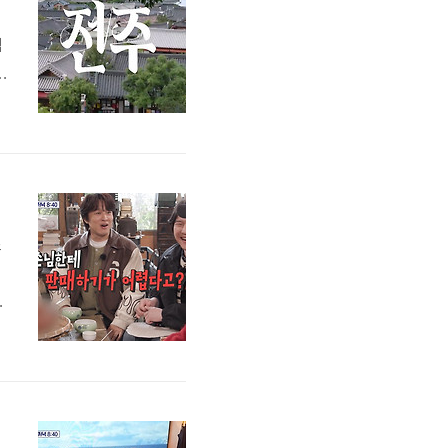
적
이
습
,
칼
소
성
와
콤