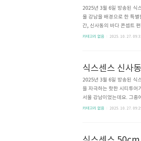
2025년 3월 6일 방송된
울 강남을 배경으로 한 특별
간, 신사동의 바다 콘셉트 
드의 제품을 한눈에 만나볼 
카테고리 없음
2025. 10. 27. 09:3
다른 매력을 선사합니다. 매
있고, 시그니처 메뉴인 붕어
에게 인기가 많습니다. 방송
식스센스 신사동
되며 화제를 모았는데요. 이번
2025년 3월 6일 방송된
을 자극하는 핫한 시티투어가
서울 강남이었는데요. 그중
었습니다. 점심시간이면 항상
카테고리 없음
2025. 10. 27. 09:2
찌개 전문점입니다. 오랜 시
며, 자극적이지 않으면서도 
먹는 순간 입맛이 확 살아나