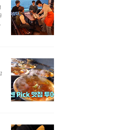
서
공
랜
색
수
들
감
내
글
드 오브 빵집