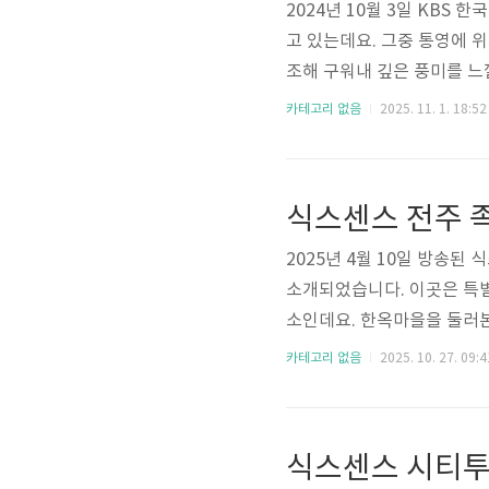
2024년 10월 3일 KB
고 있는데요. 그중 통영에 
조해 구워내 깊은 풍미를 느
다. 이번 글에서는 한국인
카테고리 없음
2025. 11. 1. 18:52
니다. 한류 열풍이 더해지면
은 우리나라의 장문화에 빠지
구하기도 하죠. 이들과 함께
식스센스 전주 
방송이었습니다. 🔻위치 자세히
2025년 4월 10일 방송
소개되었습니다. 이곳은 특별
소인데요. 한옥마을을 둘러본
마 향이 가득한 분위기가 
카테고리 없음
2025. 10. 27. 09:4
페의 위치와 정보를 자세히
욕카페, 여행 중 힐링을 선
의 사랑을 받고 있지만, 오
식스센스 시티투
셨나요? 바로 식스센스 시티