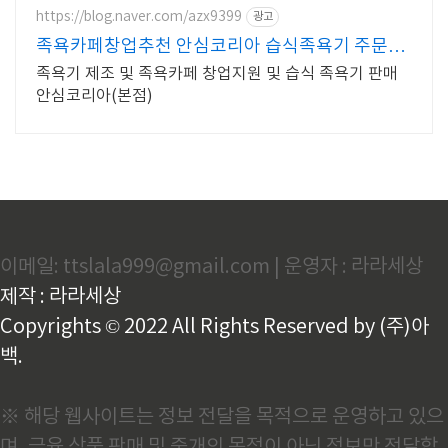
https://blog.naver.com/azx9399
광고
족욕카페창업추천 안심코리아 습식족욕기 주문상
담 받습니다
족욕기 제조 및 족욕카페 창업지원 및 습식 족욕기 판매
안심코리아(본점)
이메일: ttslala999@gmail.com | 운영자 : 라라세상
제작 : 라라세상
Copyrights © 2022 All Rights Reserved by (주)아
백.
※ 해당 웹사이트는 정보 전달을 목적으로 운영하고 있으
며, 금융 상품 판매 및 중개의 목적이 아닌 정보만 전달합