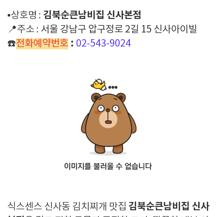
김북순큰남비집 신사본점
▪️상호명 :
📍주소 :
서울 강남구 압구정로 2길 15 신사아이빌
:
☎️
전화예약번호
02-543-9024
김북순큰남비집 신사
식스센스 신사동 김치찌개 맛집