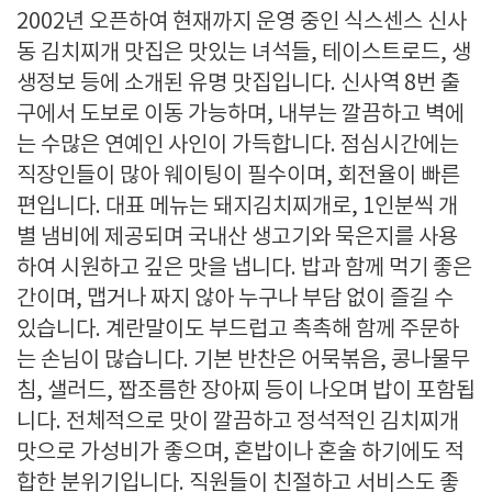
2002년 오픈하여 현재까지 운영 중인 식스센스 신사
동 김치찌개 맛집은 맛있는 녀석들, 테이스트로드, 생
생정보 등에 소개된 유명 맛집입니다. 신사역 8번 출
구에서 도보로 이동 가능하며, 내부는 깔끔하고 벽에
는 수많은 연예인 사인이 가득합니다. 점심시간에는
직장인들이 많아 웨이팅이 필수이며, 회전율이 빠른
편입니다. 대표 메뉴는 돼지김치찌개로, 1인분씩 개
별 냄비에 제공되며 국내산 생고기와 묵은지를 사용
하여 시원하고 깊은 맛을 냅니다. 밥과 함께 먹기 좋은
간이며, 맵거나 짜지 않아 누구나 부담 없이 즐길 수
있습니다. 계란말이도 부드럽고 촉촉해 함께 주문하
는 손님이 많습니다. 기본 반찬은 어묵볶음, 콩나물무
침, 샐러드, 짭조름한 장아찌 등이 나오며 밥이 포함됩
니다. 전체적으로 맛이 깔끔하고 정석적인 김치찌개
맛으로 가성비가 좋으며, 혼밥이나 혼술 하기에도 적
합한 분위기입니다. 직원들이 친절하고 서비스도 좋