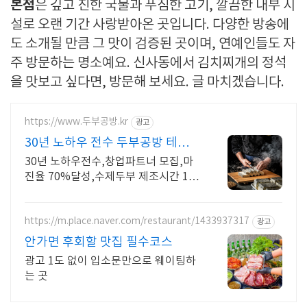
본점
은 깊고 진한 국물과 푸짐한 고기, 깔끔한 내부 시
설로 오랜 기간 사랑받아온 곳입니다. 다양한 방송에
도 소개될 만큼 그 맛이 검증된 곳이며, 연예인들도 자
주 방문하는 명소예요. 신사동에서 김치찌개의 정석
을 맛보고 싶다면, 방문해 보세요. 글 마치겠습니다.
https://www.두부공방.kr
광고
30년 노하우 전수 두부공방 테이
블12개 일최고800만원
30년 노하우전수,창업파트너 모집,마
진율 70%달성,수제두부 제조시간 1시
간30분 테이블12개 일최고매출 800만
원 달성,수제두부 제조시간1시간30분,
창업파트너모집
https://m.place.naver.com/restaurant/1433937317
광고
안가면 후회할 맛집 필수코스
광고 1도 없이 입소문만으로 웨이팅하
는 곳