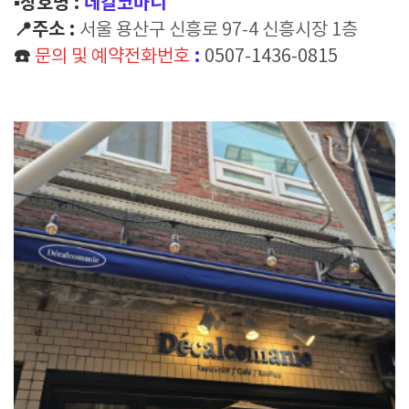
▪️상호명 :
데칼코마니
📍주소 :
서울 용산구 신흥로 97-4 신흥시장 1층
☎️
:
문의 및 예약전화번호
0507-1436-0815