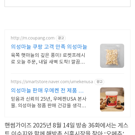
http://m.coupang.com
광고
의성마늘 쿠팡 고객 만족 의성마늘
육쪽 햇마늘의 깊은 풍미! 로켓프레시
로 오늘 주문, 내일 새벽 도착! 깔끔한
깐마늘, 적당한 맵기로 생식도 OK! 지
퍼백 포장으로 보관까지 완벽.
https://smartstore.naver.com/umekenusa
광고
의성마늘 판매 우메켄 전 제품 할
인중
믿음과 신뢰의 25년, 우메켄USA 본사
몰. 의성마늘 정품 판매 건강을 생각할
수록 믿을 수 있는 제품을 선택하세요!
핸썸가이즈 2025년 8월 14일 방송 36화에서는 게스
트 이수지와 함께 해방촌 신흥시장을 찾아 ‘오메추’