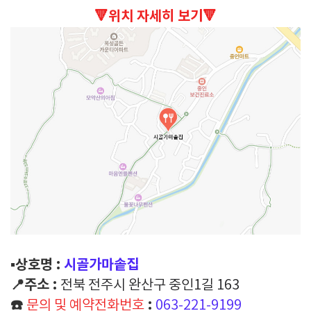
🔻위치 자세히 보기🔻
▪️상호명 :
시골가마솥집
📍주소 :
전북 전주시 완산구 중인1길 163
☎️
:
문의 및 예약전화번호
063-221-9199