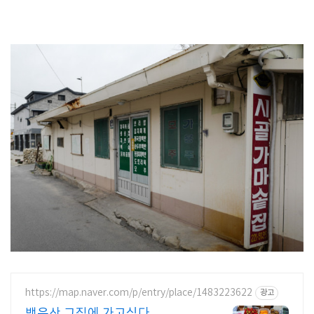
https://map.naver.com/p/entry/place/1483223622
광고
백운산 그집에 가고싶다